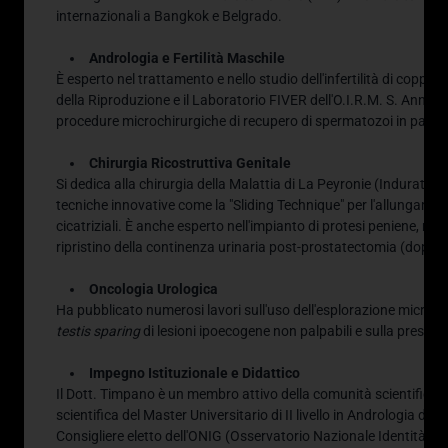
internazionali a Bangkok e Belgrado
.
Andrologia e Fertilità Maschile
È esperto nel trattamento e nello studio dell'infertilità di coppi
della Riproduzione e il Laboratorio FIVER dell'O.I.R.M.
S. Anna
.
L
procedure microchirurgiche di recupero di spermatozoi in pazie
Chirurgia Ricostruttiva Genitale
Si dedica alla chirurgia della Malattia di La Peyronie (Induratio P
tecniche innovative come la "Sliding Technique" per l'allungament
cicatriziali
.
È anche esperto nell'impianto di protesi peniene, nell
ripristino della continenza urinaria post-prostatectomia (doppio 
Oncologia Urologica
Ha pubblicato numerosi lavori sull'uso dell'esplorazione microchi
testis sparing
di lesioni ipoecogene non palpabili e sulla preserva
Impegno Istituzionale e Didattico
Il Dott.
Timpano è un membro attivo della comunità scientifica.
scientifica del Master Universitario di II livello in Andrologia dell
Consigliere eletto dell'ONIG (Osservatorio Nazionale Identità di 