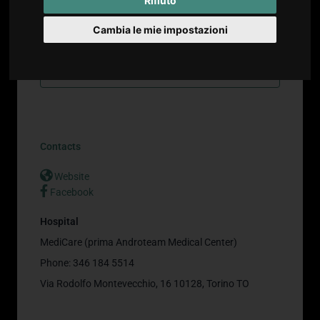
Rifiuto
Dott. Timpano Massimiliano
Cambia le mie impostazioni
Urologia
Coordinatore di Androteam e Specialista in Urologia
DOWNLOAD CV
Contacts
Website
Facebook
Hospital
MediCare (prima Androteam Medical Center)
Phone: 346 184 5514
Via Rodolfo Montevecchio, 16 10128, Torino TO