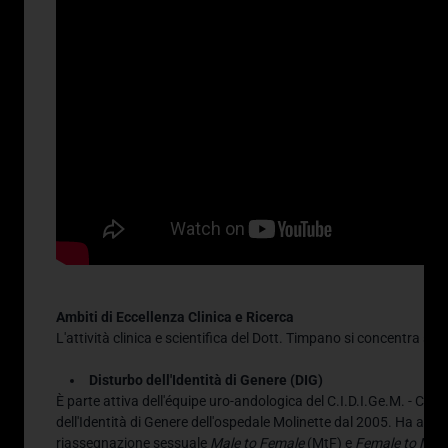
Ambiti di Eccellenza Clinica e Ricerca
L'attività clinica e scientifica del Dott.
Timpano si concentra su a
Disturbo dell'Identità di Genere (DIG)
È parte attiva dell'équipe uro-andologica del C.I.D.I.Ge.M. -
Centr
dell'Identità di Genere dell'ospedale Molinette dal 2005
.
Ha appro
riassegnazione sessuale
Male to Female
(MtF) e
Female to Mal