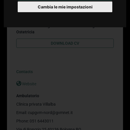
Prof. Seracchioli Renato
Cambia le mie impostazioni
Ginecologia e Ostetricia
Professore Ordinario Dipartimento di Scienze
Mediche e Chirurgiche - Settore Ginecologia e
Ostetricia
DOWNLOAD CV
Contacts
Website
Ambulatorio
Clinica privata Villalba
Email:
cupgvm-nord@gvmnet.it
Phone: 051 6443011
Via di Roncrio 25 40136 Bologna BO