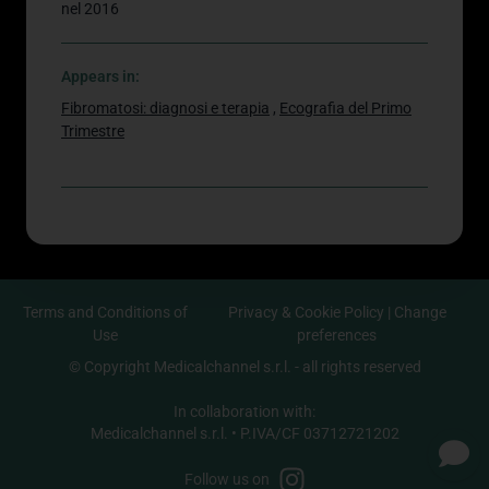
nel 2016
Appears in:
Fibromatosi: diagnosi e terapia
,
Ecografia del Primo
Trimestre
Terms and Conditions of
Privacy & Cookie Policy
|
Change
Use
preferences
© Copyright Medicalchannel s.r.l. - all rights reserved
In collaboration with:
Medicalchannel s.r.l. • P.IVA/CF 03712721202
Follow us on