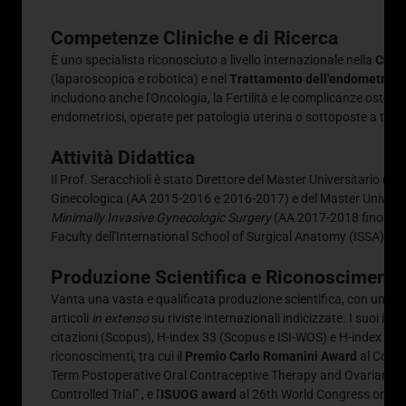
Competenze Cliniche e di Ricerca
È uno specialista riconosciuto a livello internazionale nella
Chiru
(laparoscopica e robotica) e nel
Trattamento dell'endometriosi
includono anche l'Oncologia, la Fertilità e le complicanze ostetri
endometriosi, operate per patologia uterina o sottoposte a trap
Attività Didattica
Il Prof. Seracchioli è stato Direttore del Master Universitario di II
Ginecologica (AA 2015-2016 e 2016-2017) e del Master Universitari
Minimally Invasive Gynecologic Surgery
(AA 2017-2018 fino a 
Faculty dell'International School of Surgical Anatomy (ISSA) da
Produzione Scientifica e Riconoscimenti
Vanta una vasta e qualificata produzione scientifica, con un tota
articoli
in extenso
su riviste internazionali indicizzate
.
I suoi indi
citazioni (Scopus), H-index 33 (Scopus e ISI-WOS) e H-index 45 
riconoscimenti, tra cui il
Premio Carlo Romanini Award
al Congr
Term Postoperative Oral Contraceptive Therapy and Ovarian 
Controlled Trial"
, e l'
ISUOG award
al 26th World Congress on Ul