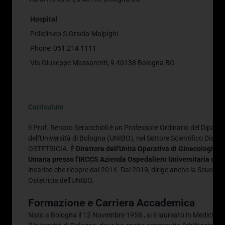
Hospital
Policlinico S.Orsola-Malpighi
Phone: 051 214 1111
Via Giuseppe Massarenti, 9 40138 Bologna BO
Curriculum
Il Prof.
Renato Seracchioli è un Professore Ordinario del Diparti
dell'Università di Bologna (UNIBO), nel Settore Scientifico Di
OSTETRICIA
.
È
Direttore dell'Unità Operativa di Ginecologia e
Umana presso l'IRCCS Azienda Ospedaliero Universitaria di 
incarico che ricopre dal 2014
.
Dal 2019, dirige anche la Scuola d
Ostetricia dell'UNIBO
.
Formazione e Carriera Accademica
Nato a Bologna il 12 Novembre 1958
, si è laureato in Medicina