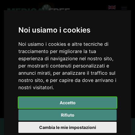
Noi usiamo i cookies
Oncologia ginecologica: ovaio
Noi usiamo i cookies e altre tecniche di
tracciamento per migliorare la tua
Author of the Course:
Testa Antonia Carla
esperienza di navigazione nel nostro sito,
per mostrarti contenuti personalizzati e
annunci mirati, per analizzare il traffico sul
SIGN UP TO WATCH THE COURSE OR LOGIN
nostro sito, e per capire da dove arrivano i
nostri visitatori.
VIEW PREVIEW
Accetto
A
B
00:00
00:00
Rifiuto
no source
no source
no source
no source
no source
no source
no source
no source
no source
no source
no source
no source
no source
no source
no source
no source
no source
no source
no source
no source
2
Course content
Cambia le mie impostazioni
1.5