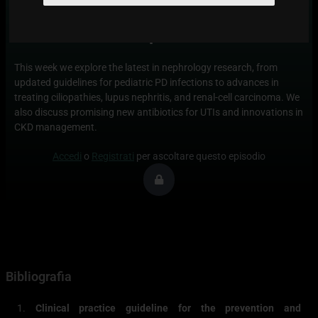
Advances in Nephrology: From PD
Infections to Ciliopathies
This week we explore the latest in nephrology research, from
updated guidelines for pediatric PD infections to advances in
treating ciliopathies, lupus nephritis, and renal-cell carcinoma. We
also discuss promising new antibiotics for UTIs and innovations in
CKD management.
Accedi
o
Registrati
per ascoltare questo episodio
Bibliografia
1.
Clinical practice guideline for the prevention and