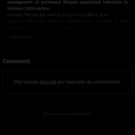
management of peritoneal dialysis associated infections in
children: 2024 update.
Authors: Warady BA, Same R, Borzych-Duzalka D, et al.
Journal: Peritoneal dialysis international : journal of the
International Society for Peritoneal Dialysis, 2024 Sep
PMID:
39313225
...Leggi tutto
DOI:
10.1177/08968608241274096
2.
Ciliopathies and the Kidney: A Review.
Commenti
Authors: McConnachie DJ, Stow JL, Mallett AJ
Journal: American journal of kidney diseases : the official journal
of the National Kidney Foundation, 2021 Mar
Per favore
Accedi
per lasciare un commento.
PMID:
33039432
DOI:
10.1053/j.ajkd.2020.08.012
3.
RAASi, MRA and FGF-23 in CKD progression: the usual
Ancora nessun commento.
suspects?
Authors: Cianciolo G, Provenzano M, Hu L, et al.
Journal: Minerva urology and nephrology, 2026 Apr